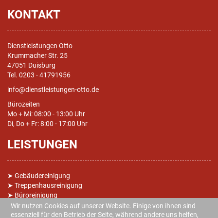
KONTAKT
Dienstleistungen Otto
Krummacher Str. 25
47051 Duisburg
Tel. 0203 - 41791956
info@dienstleistungen-otto.de
Bürozeiten
Mo + Mi: 08:00 - 13:00 Uhr
Di, Do + Fr: 8:00 - 17:00 Uhr
LEISTUNGEN
➤
Gebäudereinigung
➤
Treppenhausreinigung
➤
Büroreinigung
➤ Grundreinigungen
Wir nutzen Cookies auf unserer Website. Einige von ihnen sind
➤
Fensterreinigung
essenziell für den Betrieb der Seite, während andere uns helfen,