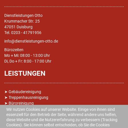
Dienstleistungen Otto
Krummacher Str. 25
47051 Duisburg
Tel. 0203 - 41791956
info@dienstleistungen-otto.de
Bürozeiten
Mo + Mi: 08:00 - 13:00 Uhr
Di, Do + Fr: 8:00 - 17:00 Uhr
LEISTUNGEN
➤
Gebäudereinigung
➤
Treppenhausreinigung
➤
Büroreinigung
➤ Grundreinigungen
Wir nutzen Cookies auf unserer Website. Einige von ihnen sind
➤
Fensterreinigung
essenziell für den Betrieb der Seite, während andere uns helfen,
diese Website und die Nutzererfahrung zu verbessern (Tracking
➤ Objektbetreuung
Cookies). Sie können selbst entscheiden, ob Sie die Cookies
➤
Reinigung im Haushalt (Raumpflege)